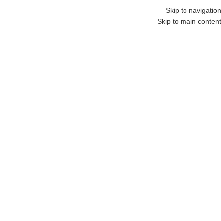
09168703001
Skip to navigation
Skip to main content
منو
بزرگنمایی تصویر